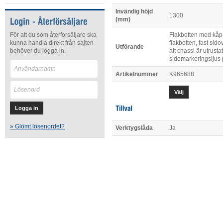
Invändig höjd
1300
(mm)
För att du som återförsäljare ska
Flakbotten med kåpa
kunna handla direkt från sajten
flakbotten, fast sid
Utförande
behöver du logga in.
att chassi är utrusta
sidomarkeringsljus p
Artikelnummer
K965688
Välj
» Glömt lösenordet?
Verktygslåda
Ja