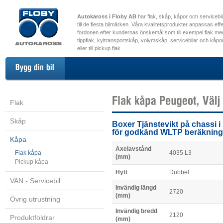
Autokaross i Floby AB
har flak, skåp, kåpor och servicebi
till de flesta bilmärken. Våra kvalitetsprodukter anpassas effekt
fordonen efter kundernas önskemål som till exempel flak me
tippflak, kyltransportskåp, volymskåp, servicebilar och kåpor 
eller till pickup flak.
Flak
Skåp
Boxer Tjänstevikt på chassi 
för godkänd WLTP beräkning
Kåpa
Axelavstånd
Flak kåpa
4035 L3
(mm)
Pickup kåpa
Hytt
Dubbel
VAN - Servicebil
Invändig längd
2720
(mm)
Övrig utrustning
Invändig bredd
2120
Produktfoldrar
(mm)