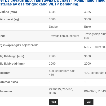
r L3 trevägs tipp. Tjänstevikt på chassi i kombination m
ställas av oss för godkänd WLTP beräkning.
vstånd (mm)
4035
4035
ikt chassi (kg)
3500
3500
Dubbel
Enkel
Trevägs tipp alu
ande
Trevägs tipp aluminium
flak
ygsskåp längd x höjd x bredd
600 x 1300 x 20
dig flaklängd (mm)
2860
3160
dig flakbredd (mm)
2000
2000
400, spridarläm bak
öjd (mm)
400, spridarläm 
450
 lämmar / sida
1
1
K970625, 710430,
elnummer
K970625, 71043
B876
Välj
Välj