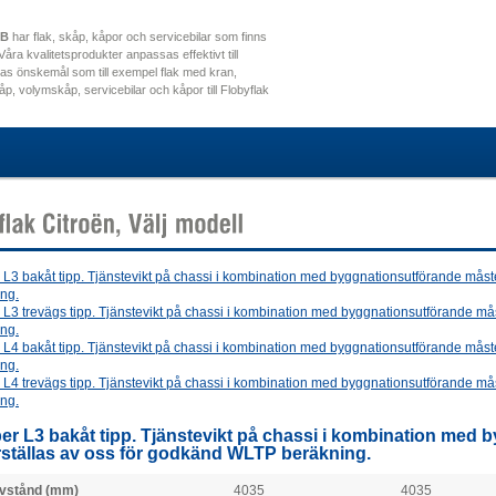
AB
har flak, skåp, kåpor och servicebilar som finns
. Våra kvalitetsprodukter anpassas effektivt till
as önskemål som till exempel flak med kran,
kåp, volymskåp, servicebilar och kåpor till Flobyflak
L3 bakåt tipp. Tjänstevikt på chassi i kombination med byggnationsutförande mås
ng.
L3 trevägs tipp. Tjänstevikt på chassi i kombination med byggnationsutförande må
ng.
L4 bakåt tipp. Tjänstevikt på chassi i kombination med byggnationsutförande mås
ng.
L4 trevägs tipp. Tjänstevikt på chassi i kombination med byggnationsutförande må
ng.
r L3 bakåt tipp. Tjänstevikt på chassi i kombination med
ställas av oss för godkänd WLTP beräkning.
vstånd (mm)
4035
4035