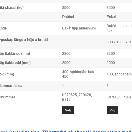
ikt chassi (kg)
3500
3500
Dubbel
Enkel
Bakåt tipp alum
ande
Bakåt tipp aluminium
flak
ygsskåp längd x höjd x bredd
600 x 1300 x 2
dig flaklängd (mm)
2860
3160
dig flakbredd (mm)
2000
2000
400, spridarläm bak
öjd (mm)
400, spridarlä
450
 lämmar / sida
1
1
K970625, 710428,
elnummer
K970625, 7104
B812
Välj
Välj