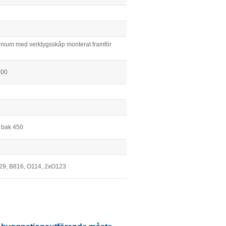
inium med verktygsskåp monterat framför
000
m bak 450
29, B816, O114, 2xO123