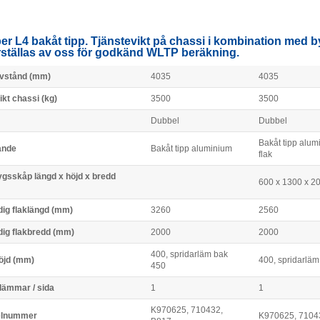
r L4 bakåt tipp. Tjänstevikt på chassi i kombination med
ställas av oss för godkänd WLTP beräkning.
vstånd (mm)
4035
4035
ikt chassi (kg)
3500
3500
Dubbel
Dubbel
Bakåt tipp alum
ande
Bakåt tipp aluminium
flak
ygsskåp längd x höjd x bredd
600 x 1300 x 2
dig flaklängd (mm)
3260
2560
dig flakbredd (mm)
2000
2000
400, spridarläm bak
öjd (mm)
400, spridarlä
450
 lämmar / sida
1
1
K970625, 710432,
elnummer
K970625, 7104