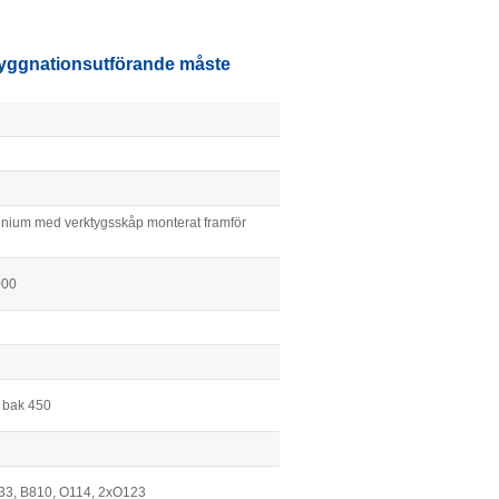
 byggnationsutförande måste
inium med verktygsskåp monterat framför
000
m bak 450
33, B810, O114, 2xO123