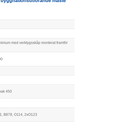
ed byggnationsutförande måste
minium med verktygsskåp monterat framför
00
bak 450
1, B878, O114, 2xO123