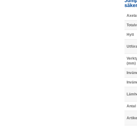
Jumpe
säker
Axela
Totalv
Hytt
Utför
Verkt
(mm)
Invän
Invän
Lämh
Antal
Artik