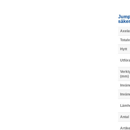
Jumpe
säker
Axela
Totalv
Hytt
Utför
Verkt
(mm)
Invän
Invän
Lämh
Antal
Artik