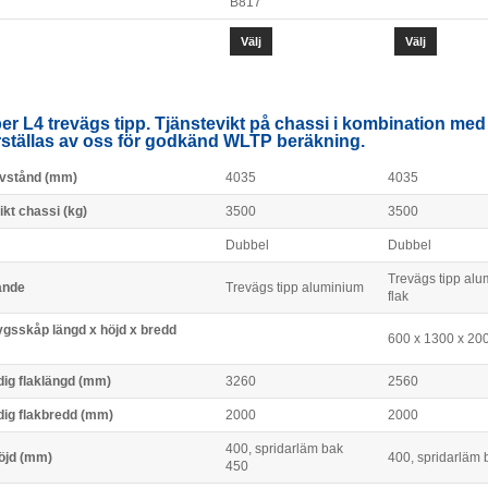
B817
Välj
Välj
r L4 trevägs tipp. Tjänstevikt på chassi i kombination m
ställas av oss för godkänd WLTP beräkning.
vstånd (mm)
4035
4035
ikt chassi (kg)
3500
3500
Dubbel
Dubbel
Trevägs tipp alu
ande
Trevägs tipp aluminium
flak
ygsskåp längd x höjd x bredd
600 x 1300 x 20
dig flaklängd (mm)
3260
2560
dig flakbredd (mm)
2000
2000
400, spridarläm bak
öjd (mm)
400, spridarläm 
450