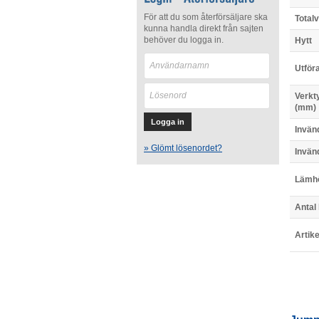
För att du som återförsäljare ska
Totalv
kunna handla direkt från sajten
behöver du logga in.
Hytt
Utför
Verkt
(mm)
Invän
» Glömt lösenordet?
Invän
Lämh
Antal
Artik