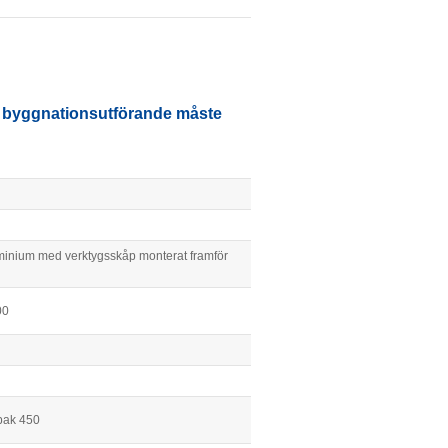
ed byggnationsutförande måste
minium med verktygsskåp monterat framför
00
bak 450