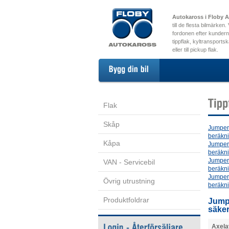
Autokaross i Floby 
till de flesta bilmärken
fordonen efter kundern
tippflak, kyltransports
eller till pickup flak.
Flak
Skåp
Jumper 
beräkni
Kåpa
Jumper 
beräkni
Jumper 
VAN - Servicebil
beräkni
Jumper 
Övrig utrustning
beräkni
Produktfoldrar
Jumpe
säker
Axela