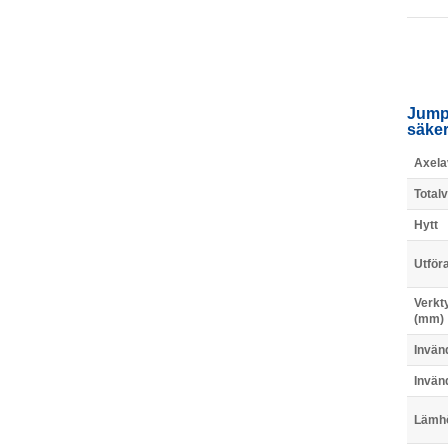
Jumpe
säker
Axela
Totalv
Hytt
Utför
Verkt
(mm)
Invän
Invän
Lämh