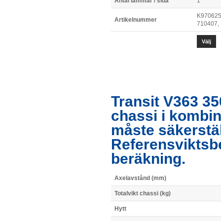
Antal lämmar / sida
1
K970625
Artikelnummer
710407,
Välj
Transit V363 35
chassi i kombi
måste säkerstä
Referensviktsb
beräkning.
Axelavstånd (mm)
Totalvikt chassi (kg)
Hytt