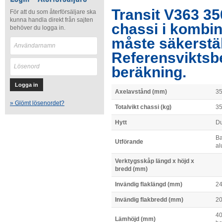
Transit V363 35
För att du som återförsäljare ska
kunna handla direkt från sajten
chassi i kombi
behöver du logga in.
måste säkerstä
Referensviktsb
beräkning.
Axelavstånd (mm)
35
» Glömt lösenordet?
Totalvikt chassi (kg)
3
Hytt
D
Ba
Utförande
al
Verktygsskåp längd x höjd x
bredd (mm)
Invändig flaklängd (mm)
2
Invändig flakbredd (mm)
2
40
Lämhöjd (mm)