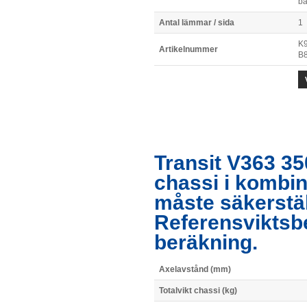
ba
Antal lämmar / sida
1
K9
Artikelnummer
B
Transit V363 35
chassi i kombi
måste säkerstä
Referensviktsb
beräkning.
Axelavstånd (mm)
Totalvikt chassi (kg)