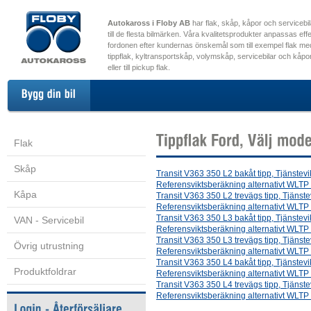
Autokaross i Floby AB
har flak, skåp, kåpor och servicebi
till de flesta bilmärken. Våra kvalitetsprodukter anpassas effekt
fordonen efter kundernas önskemål som till exempel flak me
tippflak, kyltransportskåp, volymskåp, servicebilar och kåpor 
eller till pickup flak.
Flak
Skåp
Transit V363 350 L2 bakåt tipp, Tjänstev
Referensviktsberäkning alternativt WLTP
Kåpa
Transit V363 350 L2 trevägs tipp, Tjänst
Referensviktsberäkning alternativt WLTP
Transit V363 350 L3 bakåt tipp, Tjänstev
VAN - Servicebil
Referensviktsberäkning alternativt WLTP
Transit V363 350 L3 trevägs tipp, Tjänst
Övrig utrustning
Referensviktsberäkning alternativt WLTP
Transit V363 350 L4 bakåt tipp, Tjänstev
Produktfoldrar
Referensviktsberäkning alternativt WLTP
Transit V363 350 L4 trevägs tipp, Tjänst
Referensviktsberäkning alternativt WLTP