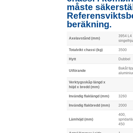
måste säkerstä
Referensviktsb
beräkning.
3954 L4
Axelavstånd (mm)
singelhju
Totalvikt chassi (kg)
3500
Hytt
Dubbel
Bakåt tip
Utförande
alumini
Verktygsskåp längd x
höjd x bredd (mm)
Invändig flaklängd (mm)
3260
Invändig flakbredd (mm)
2000
400,
Lämhöjd (mm)
spridarl
450