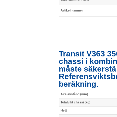
Antal lämmar / sida
Artikelnummer
Transit V363 35
chassi i kombi
måste säkerstä
Referensviktsb
beräkning.
Axelavstånd (mm)
Totalvikt chassi (kg)
Hytt